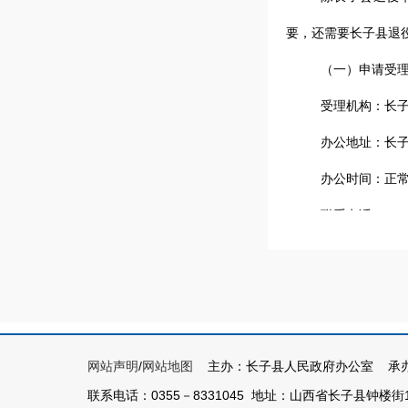
要，还需要长子县退
（一）申请受
受理机构：长
办公地址：长
办公时间：正
联系电话：
035
传真号码：0355-
邮政编码：046
（二）申请形
申请人可根据
网站声明
/
网站地图
主办：长子县人民政府办公室 承办
联系电话：0355－8331045 地址：山西省长子县钟楼街1号 
信息公开申请表》(