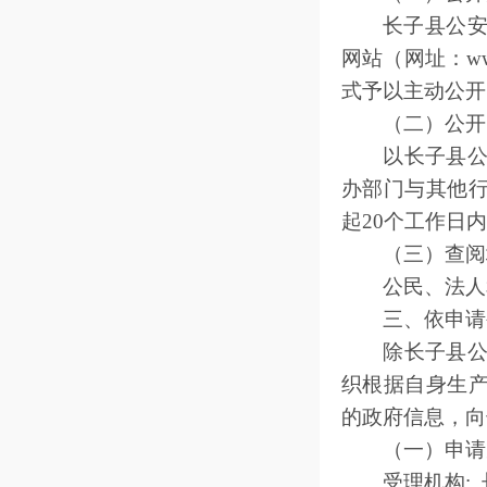
长子县公
网站（网址：ww
式予以主动公开
（二）公开
以
长子县
办部门与其他
起20个工作日
（三）查阅
公民、法人
三、依申请
除
长子县
织根据自身生
的政府信息，向
（一）申请
受理机构: