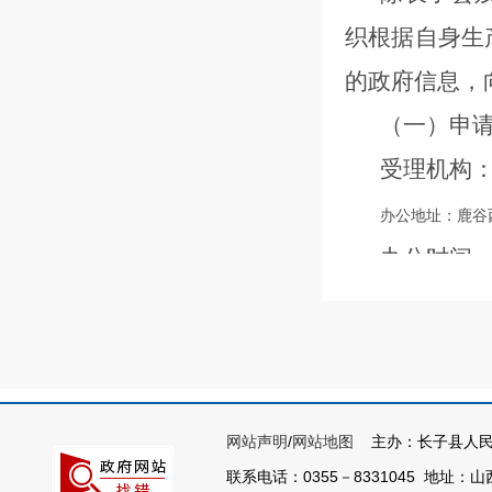
织根据自身生
的政府信息，
（一）申
受理机构
办公地址：鹿谷
办公时间
联系电话：
0355
邮政编码：
0466
（二）申
申请人可
网站声明
/
网站地图
主办：长子县人民
提出书面申请
联系电话：0355－8331045 地址：山西