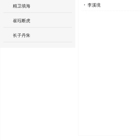
李溪境
精卫填海
崔珏断虎
长子丹朱