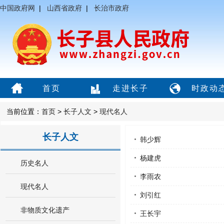
中国政府网
|
山西省政府
|
长治市政府
首页
走进长子
时政动
当前位置：
首页
>
长子人文
>
现代名人
长子人文
韩少辉
杨建虎
历史名人
李雨农
现代名人
刘引红
非物质文化遗产
王长宇