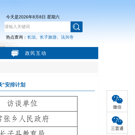
今天是
2026年8月8日 星期六
热点查询：
长治
、
长子旅游
、
法兴寺
政民互动
谈”安排计划
微信
三晋通