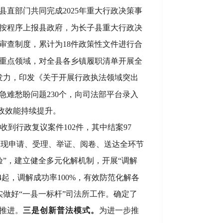
个县直部门共同完成2025年重大行政决策事
按程序上报县政府，为长子县重大行政决
审查制度，累计为
18件政策性文件进行合
重点领域，对全县各乡镇履职清单开展全
发力，印发《关于开展行政执法领域突出
急难愁盼问题
230
个，
向司法部平台录入
行政效能持续提升。
收到行政复议案件
102
件，其中结案
9
7
，实现申请、受理、举证、阅卷、送达全环节
验”，建立健全多元化解机制，
开展
“调解
384起，调解成功率100%，有效防范化解各
实做好
“一县一标杆”司法所工作。确定了
推进。
三
是创新普法模式。
为
进一步推