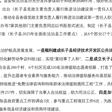
。
县委依法治县办充分发挥参谋助手和统筹协调作用，做好依
。
出台《长子县党政主要负责人履行推进法治建设第一责任人
，
推动全县各级党政主要负责人履行推进法治建设
第一责
任人职
府办等
7家其他部门主要负责同志以书面形式述法
。
制定《长子县
印发《长子县
2025年全面依法治县工作要点》，从6个部分27
法治护航高质量发展
。
一是顺利建成长子县经济技术开发区公共
成功化解劳动争议纠纷2起，实现“案结事了人和”
。
二是成立长子
在全县286个村、6个社区完成320名法律援助志愿者招募，打
，提升志愿者专业素养与服务能力，推动法律援助服务向基层延
持续推进
“免费法律咨询和特殊群体法律援助惠民工程”工作，共
案件257件，切实保障了当事人合法权益，助力司法公正。
四是加
参加县政府重点工作协调会3次，参与重点工程项目工作6次，为
地服务我县经济建设和营商环境建设。