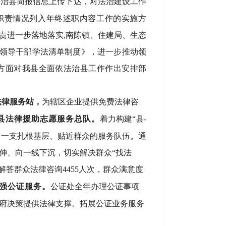
法治县简报信息上传下达，对法治建设工作
职责情况列入年终述职内容工作的实施方
责
进一步落地落实
,
南陈镇、住建局、生态
领导干部学法清单制度》，进一步推动领
个方面对我县全面依法治县
工作作出安排部
法律服务站，
为辖区企业提供免费法律咨
县法律援助志愿服务总队。
着力构建
“县-
造了一支扎根基层、贴近群众的服务队伍。通
伸、向一线下沉，切实解决群众“找法
解答群众法律咨询4455人次，群众满意度
强公证服务。
公证处全年
办理公证事项
政府决策提供法律支撑。拓展公证业务服务