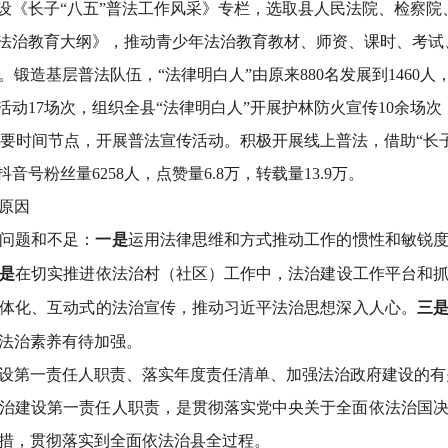
开设《长子“八五”普法工作风采》专栏，选取县人民法院、检察
法治教育大纲》，推动青少年法治教育教材、师资、课时、考试、效
。锻造基层普法队伍，
“法律明白人”由原来880名发展到146
动17场次，组织全县“法律明白人”开展护林防火宣传10余场次，
等重要时间节点，开展普法宣传活动。
积极开展线上普法，
借助
“长
抖音号粉丝量6258人，点赞量6.8万，转载量13.9万。
原因
问题和不足：
一是
运用法律思维和方式推动工作的惯性和敏锐
是
在切实推进依法治村（社区）工作中，法治建设工作平台和
体化、互动式的法治宣传，推动习近平法治思想深入人心。
三
法治素养有待加强。
设第一责任人职责、落实年度责任清单、加强法治政府建设的有
治建设第一责任人职责，是贯彻落实党中央关于全面依法治国
措，贯彻落实到全面依法治县全过程。