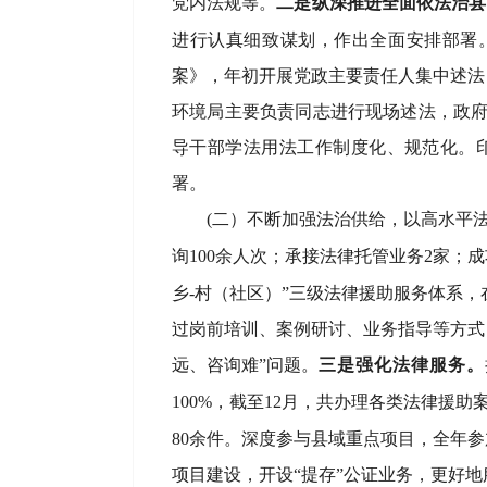
党内法规等。
二是纵深推进全面依法治县
进行认真细致谋划，作出全面安排部署
案》，
年初开展党政主要责任人集中述法
环境局主要负责同志进行现场述法，政
导干部学法用法工作制度化、规范化。
署
。
(
二）
不断加强法治供给，
以高水平
询
100余人次；承接法律托管业务2家；
乡-村（社区）”三级法律援助服务体系，
过岗前培训、案例研讨、业务指导等方式
远、咨询难”问题。
三是强化法律服务。
100%，截至
12月，共办理各类法律援助
80余件。深度参与县域重点项目，全年
项目建设，开设“提存”公证业务，更好