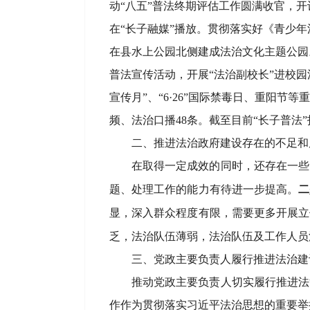
动
“八五”普法终期评估工作圆满收官，
在“长子融媒”播放。贯彻落实好《青少年
在
县
水上公园北侧建成法治文化主题公园
普法宣传活动，开展“法治副校长”进校园活
宣传月”、“6·26”国际禁毒日、重阳节
频、法治口播48条。截
至
目前
“长子普法”
二、推进法治政府建设
存在
的不足和
在取得一定成效的同时，还存在一些
题、处理工作的能力有待进一步提高。
二
显，深入群众程度有限，需要更多开展立
乏，法治队伍薄弱，法治队伍及工作人员
三、
党政主要负责人履行推进法治建
推动党政主要负责人切实履行推进法
作作为贯彻落实习近平法治思想的重要举