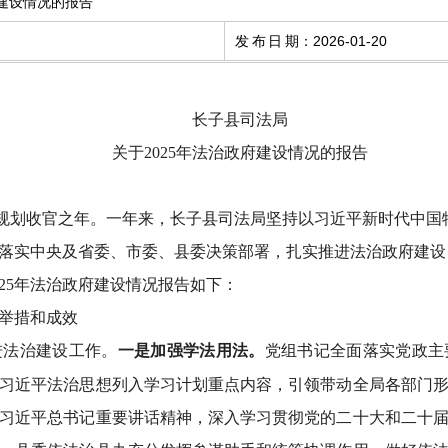
府建设情况的报告
发布日期
：
2026-01-20
长子县司法局
关于
2025
年法治政府
建设情况
的报告
法规划收官之年。一
年来，
长子县司法局
坚持
以习近平新时代中国
落实中央
及
省委、市委
、
县委
决策部署，扎实推进法治政府建设
025年法治政府建设情况报告如下：
举措和成效
进法治建设工作。
一是
加强学法用法
。
党组书记全面落实党政主
习近平法治思想列入学习计划重点内容，引领带动全局各部门
习习近平总书记重要讲话精神，深入学习贯彻党的二十大和二十