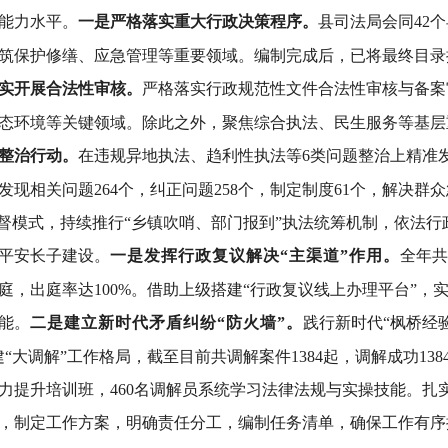
能力水平
。
一是严格落实重大行政决策程序。
县司法局会
同
42
筑保护修缮、应急管理等重要领域。编制完成后，已将最终目录
实开展合法性审核。
严格落实行政规范性文件合法性审核与备案
态环境等关键领域。除此之外，聚焦综合执法、民生服务等基层
整治行动。
在违规异地执法、趋利性执法等
6类问题整治上精准
发现相关问题
264
个，纠正问题
258
个，制定制度
61
个，解决群众
监督模式，持续推行“乡镇吹哨、部门报到”执法统筹机制，依法
平安长子建设。
一是发挥行政复议解决
“主渠道”作用。
全年共
庭，出庭率达
100%。借助上级搭建“行政复议线上办理平台”
能。
二是建立新时代
矛盾纠纷
“防火墙”
。
践行新时代
“枫桥经
“大调解”工作格局，
截至目前共调解案件
1384起，调解成功1
力提升培训班，460名调解员系统学习法律法规与实操技能
。
扎
，制定工作方案，明确责任分工，编制任务清单，确保工作有序