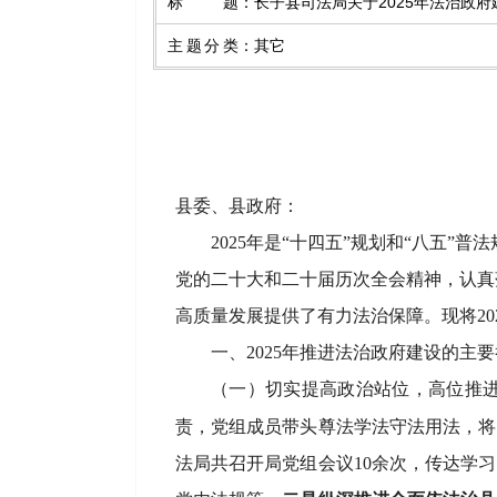
标题
：
长子县司法局关于2025年法治政
主题分类
：
其它
县委、县政府：
2025年是“十四五”规划和“八五”普
党的二十大
和
二十届
历次
全会精神
，认真
高质量发展提供了有力法治保障。现将
2
一、
202
5
年推进法治政府建设的主要
（一）
切实提高政治站位，高位推
责，党组成员带头尊法学法守法用法，将
法局共召开局党组会议
10余次，传达学