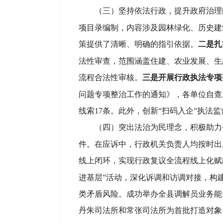
（
三
）
坚持
依法行政
，提升
政府治理
项目录编制，内容涉及园林绿化、历史建
策提供了清晰、明确的指引依据。
二是扎
法性审查
，
范围涵盖住建、农业发展、生
流程合法性审核。
三是开展行政
执法专项
问题专项整治工作的通知》，各单位自查
线索
17条。
此外，创新
“扫码入企”执法
（四）突出法治为民理念，积极助力
件
。
在应诉中，行政机关负责人均按时出
线上闭环
，
实现
行政复议全流程线上化赋
进基层”活动，深化诉调和访调对接，构建
类矛盾风险。成功举办全县调解员业务能
丹朱司法所和常张司法所为首批打造对象