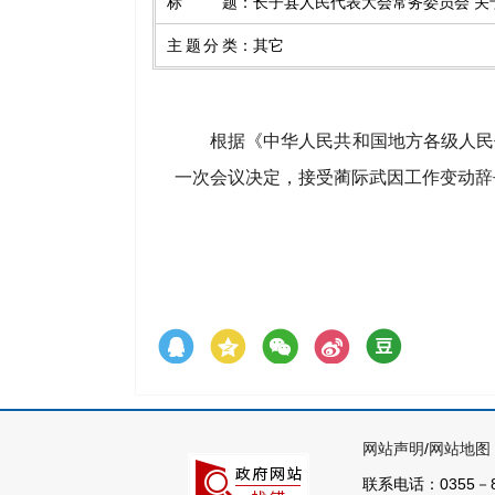
标题
：
长子县人民代表大会常务委员会 
主题分类
：
其它
根据
《中华人民共和国地方各级人民
一
次会议
决定
，
接受
蔺际武因
工作变动
辞
网站声明
/
网站地图
联系电话：0355－8