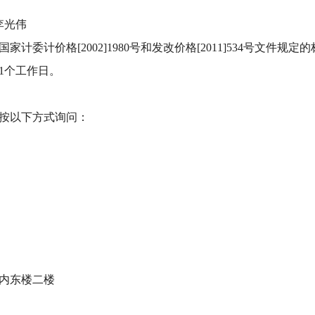
李光伟
委计价格[2002]1980号和发改价格[2011]534号文件规定
1个工作日。
按以下方式询问：
内东楼二楼