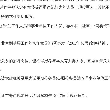
过程中被认定有舞弊等严重违纪行为的人员；
现役军人；
其他不
取得的本科学历报考
。
关
(单位)工作人员和事业单位工作人员
、
存在村（社区）
“两委”
毕业生到基层工作的实施意见》
(晋办发〔2017〕62号)文件精
避关系的招聘岗位。
也不得报考与本人有夫妻关系、直系血亲关
。
已被党政机关录用为试用期公务员
(参照公务员法管理事业单位工
，除有专门规定外，均以
20
23
年
12
月
7
日为截止日期。