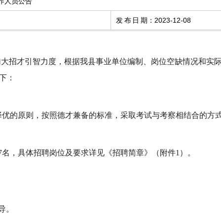
工作人员公告
发布日期
：
2023-12-08
实加大招才引智力度，根据我县事业单位编制、岗位空缺情况和实
下：
择优的原则，按照德才兼备的标准，采取考试与考
察
相结合的方
7名
，
具体招聘岗位及要求详见《招聘简章》
（附件
1
）
。
导
。