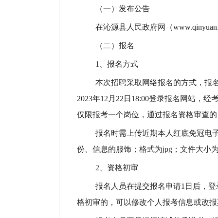
（一）发布公告
在沁源县人民政府网（
www.qinyu
（二）报名
1、报名方式
本次招聘采取网络报名的方式，报
202
3
年
12
月
22
日
18:00登录报名网站，
仅限报考一个岗位，通过报名资格审查的
报名时需上传近期本人红底免冠电
份、信息的服饰；格式为
jpg；文件大小为
2、资格初审
报名人员在提交报名申请
1日后，
格初审的，可以修改个人报考信息或改报