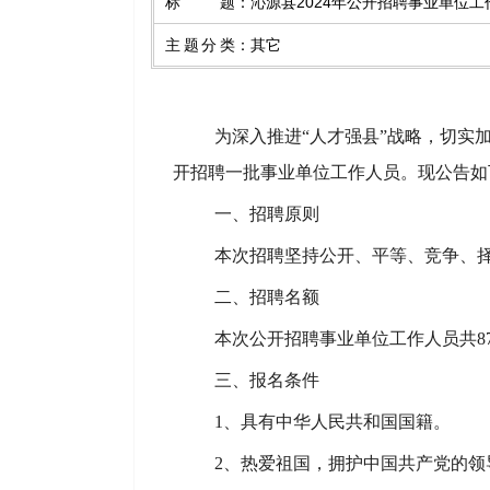
标题
：
沁源县2024年公开招聘事业单位
主题分类
：
其它
为深入推进
“人才强县”战略，切
开招聘一批
事业单位
工作人员。
现公告
如
一、
招聘原则
本次招聘坚持公开、平等、竞争、
二
、招聘名额
本次
公开
招聘
事业单位工作人员
共
8
三
、报名条件
1、具有中华人民共和国国籍
。
2、热爱祖国，拥护中国共产党的领