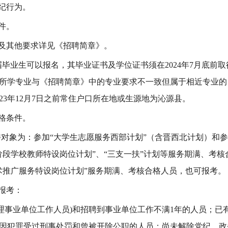
纪行为
。
件
。
及其他
要求详见《招聘简章》
。
届毕业生可以报名，其毕业证书及学位证书须在
202
4
年
7月底前
所学专业与《招聘简章》中的专业要求不一致但属于相近专业的
023年12月7日之前常住户口所在地或生源地为沁源县。
格条件。
聘对象
为：参加
“大学生志愿服务西部计划”（含晋西北计划）
和参
阶段学校教师特设岗位计划”、“三支一扶”计划
等
服务期满、考核
术推广服务特设岗位计划”服务期满、考核合格人员，也可报考。
报考：
理事业单位工作人员)和招聘到事业单位工作不满1年的人员；已
因犯罪受过刑事处罚和曾被开除公职的人员；尚未解除党纪、政