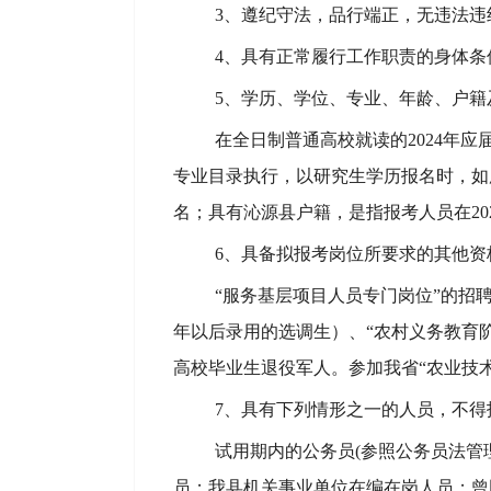
3、遵纪守法，品行端正，无违法违
4、具有正常履行工作职责的身体条
5、
学历
、学位、专业、年龄、
户籍
在全日制普通高校就读的
202
4
年应
专业目录执行，以研究生学历报名时，如
名；
具有沁源县户籍，是指报考人员在
2
6、
具备拟报考岗位所要求的其他资
“服务基层项目人员专门
岗
位
”
的招
年以后
录用
的选调生）、
“农村义务教育
高校毕业生退役
军人
。参加我省
“农业技
7、具有下列情形之一的人员，不得
试用期内的公务员
(参照公务员法管
员；我县机关事业单位在编在岗人员；曾