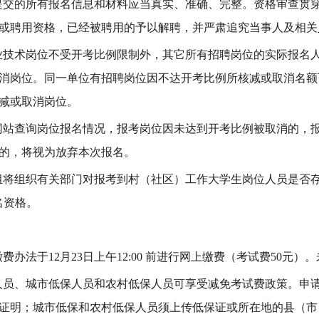
提交的所有报名信息和材料应当真实、准确、
完整
。资格审
查
贯
或聘用资格，已经被聘用的予以解聘，并严肃追究当事人及相关
业技术
岗位不受开考比例限制
外，其它所有
招聘岗位的实际报名
消岗位。
同一单位有
招聘
岗位因不达开考比例所核减或取消名额
减或取消岗位。
网站查询岗位报名情况，报考岗位因未达到开考比例被取消的，
的，将视为放弃本次报名
。
组将组织有关部门对报考
到村（社区）工作大学生岗位人员
是否
名资格
。
缴费办法于
12
月
23
日
上午
12:00 前进行网上缴费（考试费50元
人员、城市低保人员和农村低保人员可享受减免考试费政策。
申
证明；城市低保和农村低保人员须
上传
低保证
或
所在地的县（市