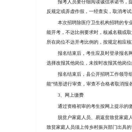
报考人员
要仔细阅读诚信承诺书，
反规定或弄虚作假，一经查实，取消考试
本次招聘除医疗卫生机构
招聘的
专
能开考
，不达比例要求时，
核
减名额或取
所在岗位不达开考比例的，按规定相应核
报名结束后，考生应及时登录报名
选择改报其他岗位，未按时改报其他岗位
报名结束后，县
公开
招聘工作领导
能”情形进行审查，审查不合格者取消报
3、网上缴费
通过资格初审的考生按网上提示的
脱贫户家庭人员、易返贫致贫家庭
致贫家庭人员须
上传
乡村振兴部门出具的