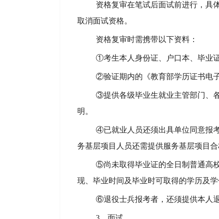
资格复审在笔试后面试前进行，具
取消面试资格。
资格复审时需携带以下资料：
①
考生本人
身份证、户口本、毕业
②验证期内的《教育部学历证书电
③提供各级毕业生就业主管部门、
明
。
④已就业人员
还
须出具单位同意报
务基层项目人员还需提供服务基层项目合
⑤
尚未取得毕业证的全日制
普通高
现、毕业时间及毕业时可取得的学历及学
⑥
退役士兵报考者，
还
须提供本人
3、
面试