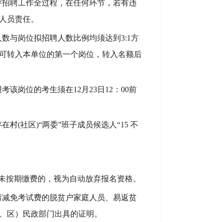
穿招聘工作全过程，在任何环节，若有违
人员责任。
人数与岗位拟招聘人数比例
均
须达到
3:1
方
可转入本单位的第一个岗位，转入名额后
报考该岗位的考生须在
12
月
23
日
12：00前
存在村
(社区)“两委”班子成员候选人“15 不
）。未按期缴费的，视为自动放弃报名资格。
请减免考试费的
脱贫户家庭人员、易返贫
、区）民政部门出具的证明。