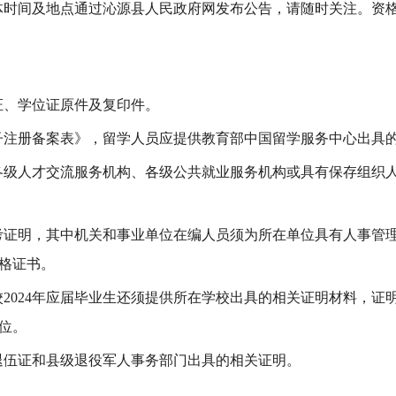
体时间及地点通过沁源县人民政府网发布公告，请随时关注。资
证
、学位证
原件及复印件
。
子注册备案表》，留学人员应提供教育部中国留学服务中心出具
各级人才交流服务机构、各级公共就业服务机构
或具有保存组织
考证明
，
其中机关和事业单位在编人员
须为
所在单位具有人事管
格证书。
校
20
24
年应届毕业生
还须提供所在学校出具的相关证明材料，
证
位
。
退伍证和县级退役军人事务部门出具的相关证明。