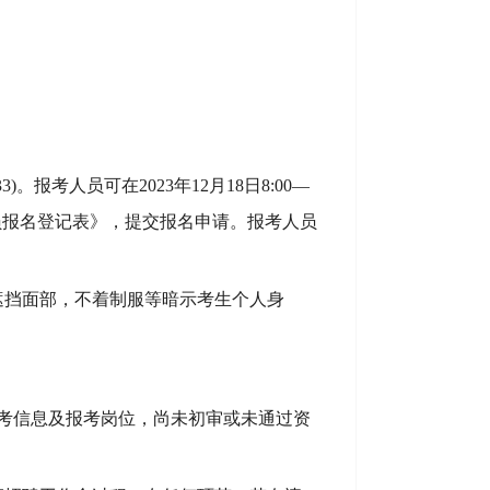
33
)。报考人员可在202
3
年
12
月
18
日
8:00
—
员报名
登记表》，提交报名申请。报考人员
遮挡面部，
不着制服等暗示考生个人身
考信息及报考岗位，尚未初审或未通过资