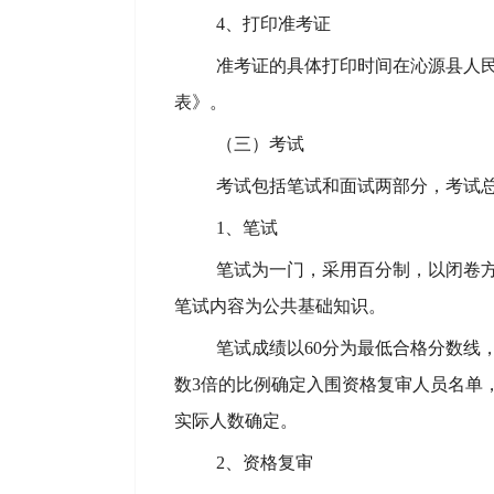
4、打印准考证
准考证的具体打印时间在沁源县人
表》。
（三）考试
考试
包括
笔试和面试
两部分
，考试
1、笔试
笔试为一门，采用百分制，以闭卷
笔试内容
为
公共基础知识
。
笔试成绩以
60分为最低合格分数线
数
3倍的比例确定入围
资格复审
人员名单
实际人数确定。
2、
资格复审