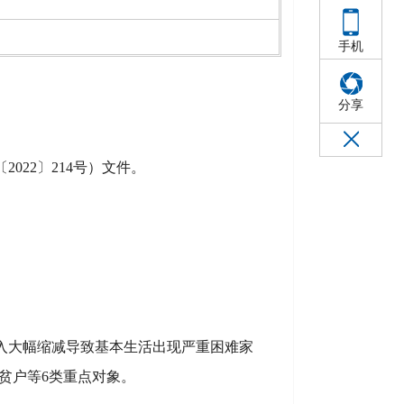
手机
分享
〔
2022
〕
214
号）文件。
入大幅缩减导致基本生活出现严重困难家
贫户等6类重点对象。