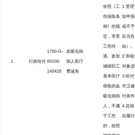
依照《工
1.受
伤保险条
知申报
例》的规
或不予
定，享受
应当告
工伤待
1700-G-
血吸虫病
遇。参加
2.审
1
行政给付
00100-
病人医疗
城镇职工
对象
140428
费减免
基本医疗
3.给
保险的血
市卫健
吸虫病病
付条
人，不属
4.其
于工伤
应履行
的，按照