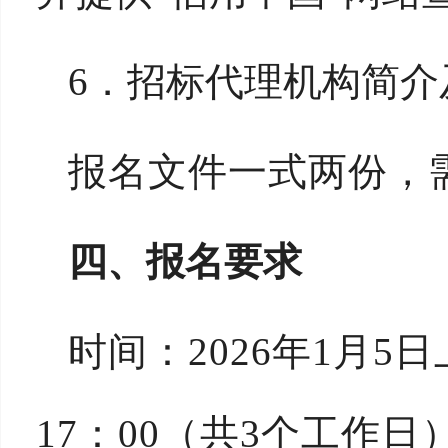
6．
招标代理机构
简介
报名
文件一式两份，
四
、
报名要求
时间：
202
6
年
1
月
5
日
17：00（
共
3
个工作日