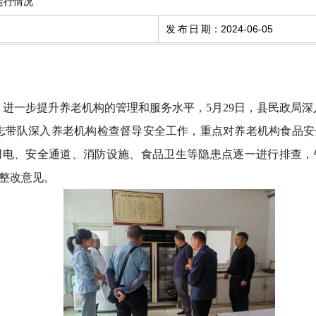
运行情况
发布日期
：
2024-06-05
，进一步提升养老机构的管理和服务水平，
5
月
29
日
，县
民政局
深
志带队深入养老机构检查督导安全工作，重点对养老机构食品安
用电、安全通道、消防设施、食品卫生等隐患点
逐一进行
排查，
整改意见。