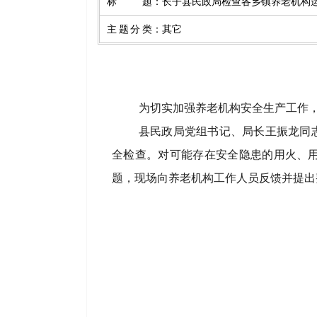
标题
：
长子县民政局检查各乡镇养老机构
主题分类
：
其它
为切实加强
养老机构
安全生产工作
县
民政局
党组书记、
局长
王振龙
同
全检查。对可能存在安全隐患的用火、
题，现场向养老机构工作人员反馈并提出