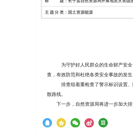
标题
：
长子县自然资源局开展地质灾害隐
主题分类
：
国土资源能源
为守护好人民群众的生
命财
产安全
查，有效防范和杜绝各类安全事故
的
发生
排查组着重
检
查了警示标识设置、
散路线
。
下一步，自然资源
局将进一
步加大排