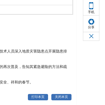
手机
分享
技术人员深入地质灾害隐患点开展隐患排
的再次普
及，告知其
紧
急避险的方
法和疏
安全、祥和的春节。
打印本页
关闭本页