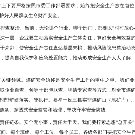
市上下要严格按照市委工作部署要求，始终把安全生产放在首位
护好人民群众生命财产安全。
排查整治。当前，无论哪个行业、哪个部门，都要以“时时放心不
深一层。企业要主动落实安全生产主体责任，算好安全与效益
于亮剑，使安全生产责任直达基层末梢，推动风险隐患整治动
，提高自我保护和应急处置能力，推动形成安全生产人人了解
盯关键领域。煤矿安全始终是安全生产工作的重中之重。我们要
取企业自查、领导干部包联查、聘请专家查等方式，对全市煤
硬措施”硬落实、硬执行。要举一反三抓实非煤矿山（尾矿库）
链条、穿透式安全监管和治理，坚决守牢安全防线。
责任链条。安全无小事，责任大于天。我们要拧紧思想“总开关”，
个车间、每个班组、每个工位、每个员工。各级各部门要把安全生