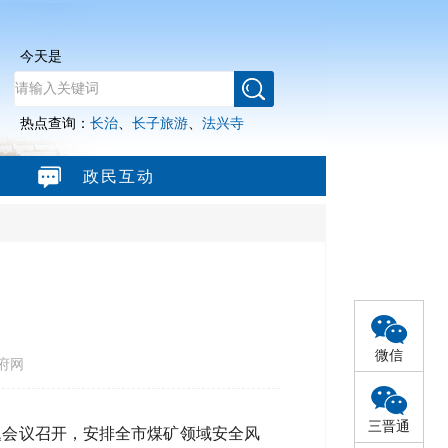
今天是
热点查询：
长治
、
长子旅游
、
法兴寺
政民互动
微信
府网
三晋通
题会议召开，安排全市煤矿领域安全风