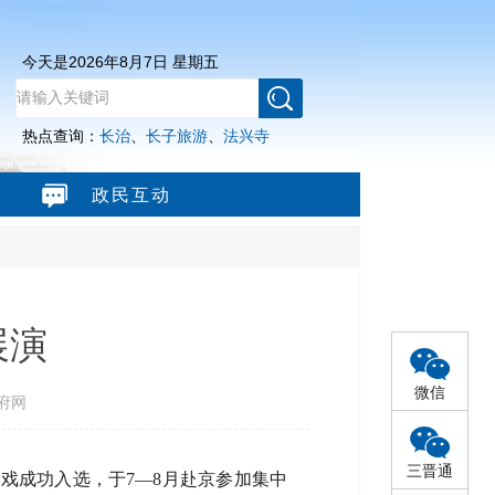
今天是
2026年8月7日 星期五
热点查询：
长治
、
长子旅游
、
法兴寺
政民互动
展演
微信
府网
三晋通
子戏成功入选，于7—8月赴京参加集中