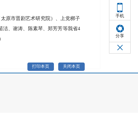
手机
（太原市晋剧艺术研究院）、上党梆子
苗洁、谢涛、陈素琴、郑芳芳等我省4
分享
）
打印本页
关闭本页